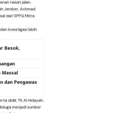
anan rawat jalan.
rah Jember, Achmad
al dari SPPG Mitra
an investigasi lebih
ar Besok,
enangan
 Massal
nan dan Pengawas
ta didik TK Al Hidayah.
diduga menjadi sumber