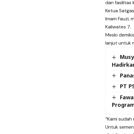
dan fasilita
Ketua Satga
Imam Fauzi, 
Kaliwates 7.
Meski demiki
lanjut untuk
Musya
Hadirka
Pana
PT P
Fawa
Program
“Kami sudah 
Untuk sement