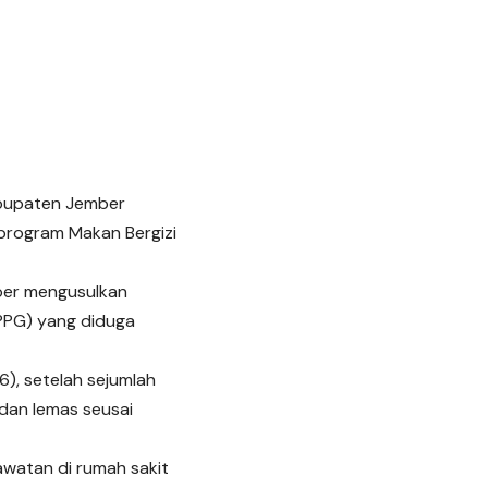
abupaten Jember
program Makan Bergizi
ber mengusulkan
PPG) yang diduga
), setelah sejumlah
 dan lemas seusai
awatan di rumah sakit