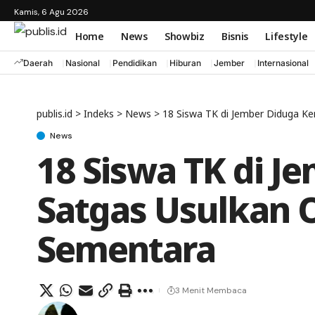
Kamis, 6 Agu 2026
Home
News
Showbiz
Bisnis
Lifestyle
Daerah
Nasional
Pendidikan
Hiburan
Jember
Internasional
publis.id
>
Indeks
>
News
>
18 Siswa TK di Jember Diduga K
News
18 Siswa TK di 
Satgas Usulkan 
Sementara
3 Menit Membaca