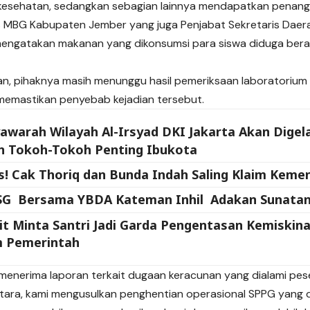
s kesehatan, sedangkan sebagian lainnya mendapatkan penang
s MBG Kabupaten Jember yang juga Penjabat Sekretaris Dae
mengatakan makanan yang dikonsumsi para siswa diduga beras
an, pihaknya masih menunggu hasil pemeriksaan laboratorium d
 memastikan penyebab kejadian tersebut.
warah Wilayah Al-Irsyad DKI Jakarta Akan Digel
n Tokoh-Tokoh Penting Ibukota
s! Cak Thoriq dan Bunda Indah Saling Klaim Kem
SG Bersama YBDA Kateman Inhil Adakan Sunatan
it Minta Santri Jadi Garda Pengentasan Kemiski
 Pemerintah
menerima laporan terkait dugaan keracunan yang dialami peser
ara, kami mengusulkan penghentian operasional SPPG yang 