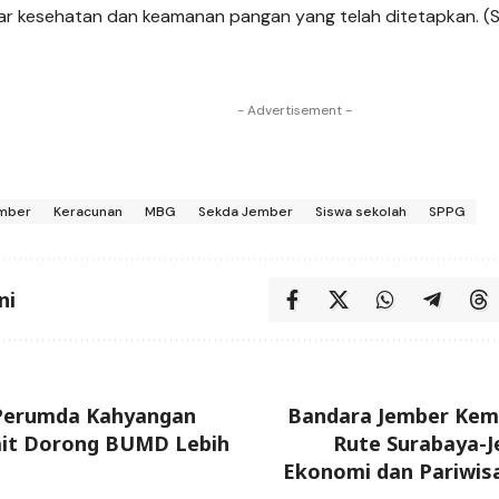
ar kesehatan dan keamanan pangan yang telah ditetapkan. (S
- Advertisement -
mber
Keracunan
MBG
Sekda Jember
Siswa sekolah
SPPG
ni
 Perumda Kahyangan
Bandara Jember Kemb
wait Dorong BUMD Lebih
Rute Surabaya-J
Ekonomi dan Pariwisa