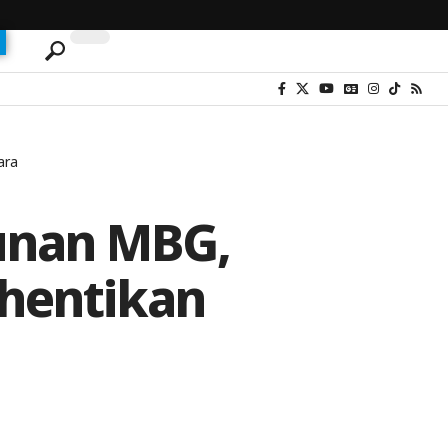
ara
cunan MBG,
ihentikan