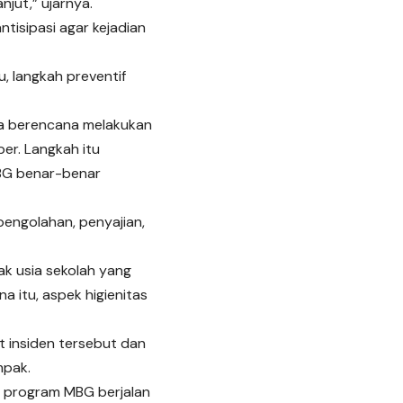
njut,” ujarnya.
tisipasi agar kejadian
, langkah preventif
ga berencana melakukan
er. Langkah itu
BG benar-benar
engolahan, penyajian,
k usia sekolah yang
 itu, aspek higienitas
t insiden tersebut dan
mpak.
n program MBG berjalan