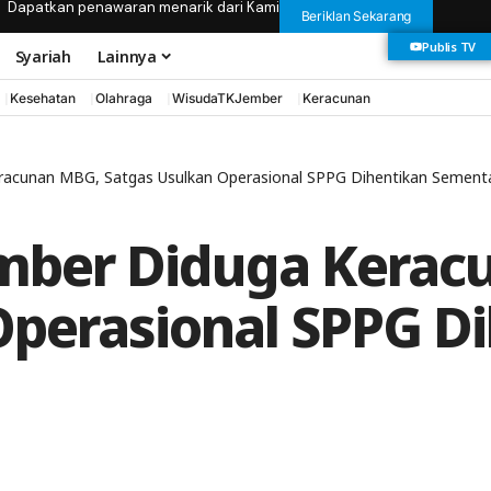
Dapatkan penawaran menarik dari Kami
Beriklan Sekarang
Publis TV
Syariah
Lainnya
Kesehatan
Olahraga
WisudaTKJember
Keracunan
eracunan MBG, Satgas Usulkan Operasional SPPG Dihentikan Sement
Jember Diduga Kera
Operasional SPPG D