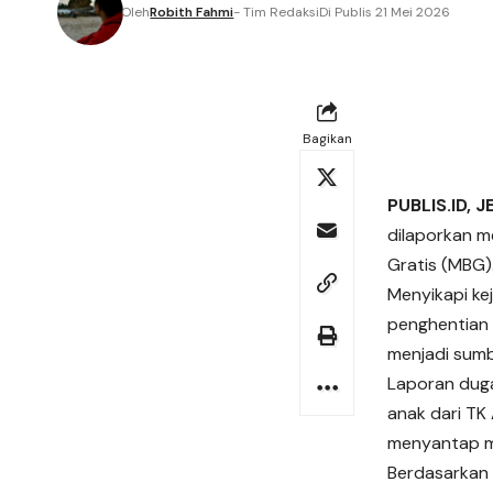
Oleh
Robith Fahmi
- Tim Redaksi
Di Publis 21 Mei 2026
Bagikan
PUBLIS.ID, 
dilaporkan m
Gratis (MBG)
Menyikapi ke
penghentian 
menjadi sumb
Laporan duga
anak dari TK
menyantap 
Berdasarkan 