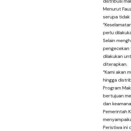
distribusi ma
Menurut Fauz
serupa tidak 
“Keselamatan
perlu dilakuk
Selain mengh
pengecekan t
dilakukan u
diterapkan.
“Kami akan m
hingga distr
Program Maka
bertujuan me
dan keamanan
Pemerintah K
menyampaikan
Peristiwa in