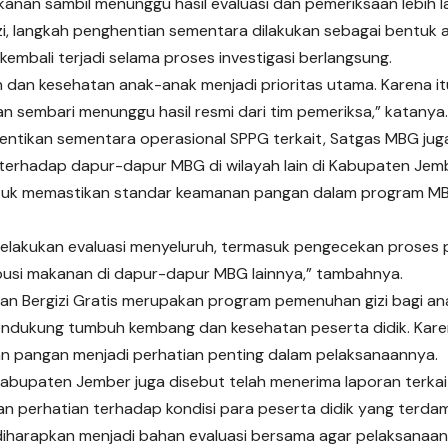
kanan sambil menunggu hasil evaluasi dan pemeriksaan lebih la
i, langkah penghentian sementara dilakukan sebagai bentuk an
kembali terjadi selama proses investigasi berlangsung.
 dan kesehatan anak-anak menjadi prioritas utama. Karena itu
an sembari menunggu hasil resmi dari tim pemeriksa,” katanya.
entikan sementara operasional SPPG terkait, Satgas MBG ju
erhadap dapur-dapur MBG di wilayah lain di Kabupaten Jemb
ntuk memastikan standar keamanan pangan dalam program M
elakukan evaluasi menyeluruh, termasuk pengecekan proses p
ibusi makanan di dapur-dapur MBG lainnya,” tambahnya.
n Bergizi Gratis merupakan program pemenuhan gizi bagi ana
ndukung tumbuh kembang dan kesehatan peserta didik. Karena
 pangan menjadi perhatian penting dalam pelaksanaannya.
abupaten Jember juga disebut telah menerima laporan terkai
 perhatian terhadap kondisi para peserta didik yang terda
i diharapkan menjadi bahan evaluasi bersama agar pelaksanaa