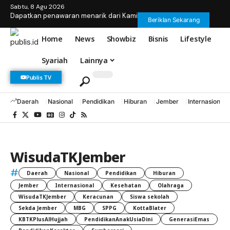
Sabtu, 8 Agu 2026
Dapatkan penawaran menarik dari Kami
Beriklan Sekarang
Home
News
Showbiz
Bisnis
Lifestyle
Syariah
Lainnya
Publis TV
Daerah
Nasional
Pendidikan
Hiburan
Jember
Internasional
WisudaTKJember
#
Daerah
Nasional
Pendidikan
Hiburan
Jember
Internasional
Kesehatan
Olahraga
WisudaTKJember
Keracunan
Siswa sekolah
Sekda Jember
MBG
SPPG
KottaBlater
KBTKPlusAlHujjah
PendidikanAnakUsiaDini
GenerasiEmas