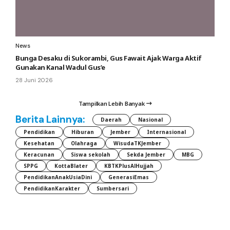
News
Bunga Desaku di Sukorambi, Gus Fawait Ajak Warga Aktif
Gunakan Kanal Wadul Gus’e
28 Juni 2026
Tampilkan Lebih Banyak
Berita Lainnya:
Daerah
Nasional
Pendidikan
Hiburan
Jember
Internasional
Kesehatan
Olahraga
WisudaTKJember
Keracunan
Siswa sekolah
Sekda Jember
MBG
SPPG
KottaBlater
KBTKPlusAlHujjah
PendidikanAnakUsiaDini
GenerasiEmas
PendidikanKarakter
Sumbersari