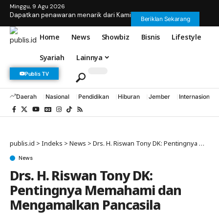
Minggu, 9 Agu 2026
Dapatkan penawaran menarik dari Kami
Beriklan Sekarang
Home
News
Showbiz
Bisnis
Lifestyle
Syariah
Lainnya
Publis TV
Daerah
Nasional
Pendidikan
Hiburan
Jember
Internasional
publis.id
>
Indeks
>
News
>
Drs. H. Riswan Tony DK: Pentingnya Memahami dan Mengamalkan Pancasila
News
Drs. H. Riswan Tony DK:
Pentingnya Memahami dan
Mengamalkan Pancasila