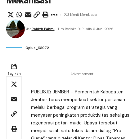
Mekanisasi
3 Menit Membaca
Oleh
Robith Fahmi
- Tim Redaksi
Di Publis 6 Juni 2026
Oplus_131072
Bagikan
- Advertisement -
PUBLIS.ID, JEMBER – Pemerintah Kabupaten
Jember terus memperkuat sektor pertanian
melalui berbagai program strategis yang
menyasar peningkatan produktivitas sekaligus
regenerasi petani muda. Upaya tersebut
menjadi salah satu fokus dalam dialog “Pro
Gus’e” yang digelar di Kantor Dinas Tanaman