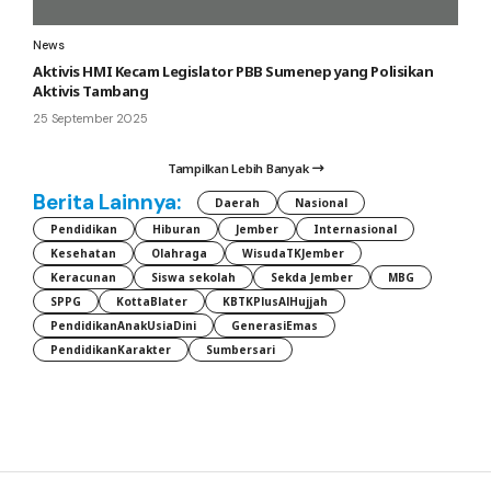
News
Aktivis HMI Kecam Legislator PBB Sumenep yang Polisikan
Aktivis Tambang
25 September 2025
Tampilkan Lebih Banyak
Berita Lainnya:
Daerah
Nasional
Pendidikan
Hiburan
Jember
Internasional
Kesehatan
Olahraga
WisudaTKJember
Keracunan
Siswa sekolah
Sekda Jember
MBG
SPPG
KottaBlater
KBTKPlusAlHujjah
PendidikanAnakUsiaDini
GenerasiEmas
PendidikanKarakter
Sumbersari