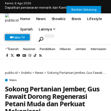
Kamis, 6 Agu 2026
Dapatkan penawaran menarik dari Kami
Beriklan Sekarang
Home
News
Showbiz
Bisnis
Lifestyle
Syariah
Lainnya
Publis TV
Daerah
Nasional
Pendidikan
Hiburan
Jember
Internasional
publis.id
>
Indeks
>
News
>
Sokong Pertanian Jember, Gus Fawait Dorong Regenerasi Petani Muda dan Perkuat Mekanisasi
News
Sokong Pertanian Jember, Gus
Fawait Dorong Regenerasi
Petani Muda dan Perkuat