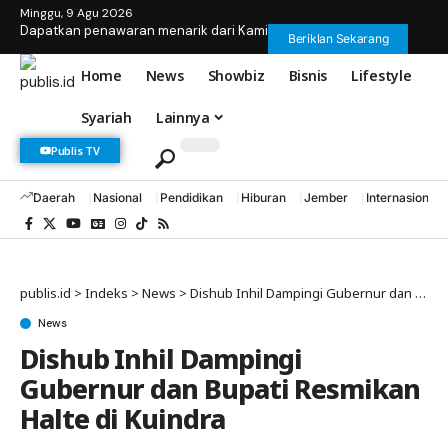
Minggu, 9 Agu 2026
Dapatkan penawaran menarik dari Kami
Beriklan Sekarang
Home
News
Showbiz
Bisnis
Lifestyle
Syariah
Lainnya
Publis TV
Daerah
Nasional
Pendidikan
Hiburan
Jember
Internasional
publis.id
>
Indeks
>
News
>
Dishub Inhil Dampingi Gubernur dan Bupati Resmikan Halte di Kuindra
News
Dishub Inhil Dampingi
Gubernur dan Bupati Resmikan
Halte di Kuindra