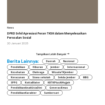
News
DPRD Inhil Apresiasi Peran TKSK dalam Menyelesaikan
Persoalan Sosial
20 Januari 2025
Tampilkan Lebih Banyak
Berita Lainnya:
Daerah
Nasional
Pendidikan
Hiburan
Jember
Internasional
Kesehatan
Olahraga
WisudaTKJember
Keracunan
Siswa sekolah
Sekda Jember
MBG
SPPG
KottaBlater
KBTKPlusAlHujjah
PendidikanAnakUsiaDini
GenerasiEmas
PendidikanKarakter
Sumbersari