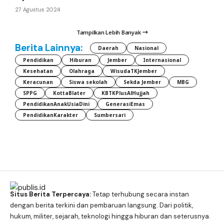
27 Agustus 2024
Tampilkan Lebih Banyak
Berita Lainnya:
Daerah
Nasional
Pendidikan
Hiburan
Jember
Internasional
Kesehatan
Olahraga
WisudaTKJember
Keracunan
Siswa sekolah
Sekda Jember
MBG
SPPG
KottaBlater
KBTKPlusAlHujjah
PendidikanAnakUsiaDini
GenerasiEmas
PendidikanKarakter
Sumbersari
Situs Berita Terpercaya:
Tetap terhubung secara instan
dengan berita terkini dan pembaruan langsung. Dari politik,
hukum, militer, sejarah, teknologi hingga hiburan dan seterusnya.