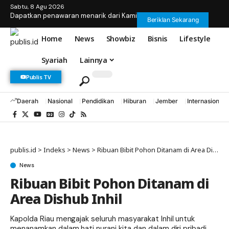
Sabtu, 8 Agu 2026
Dapatkan penawaran menarik dari Kami
Beriklan Sekarang
Home
News
Showbiz
Bisnis
Lifestyle
Syariah
Lainnya
Publis TV
Daerah
Nasional
Pendidikan
Hiburan
Jember
Internasional
publis.id
>
Indeks
>
News
>
Ribuan Bibit Pohon Ditanam di Area Dishub Inhil
News
Ribuan Bibit Pohon Ditanam di
Area Dishub Inhil
Kapolda Riau mengajak seluruh masyarakat Inhil untuk
menanamkan dalam hati nurani kita dan dalam diri pribadi