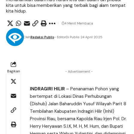
kita untuk bisa memberikan yang terbaik bagi alam tempat
kita hidup.
4 Menit Membaca
Oleh
Redaksi Publis
- Editor
Di Publis 24 April 2025
Bagikan
- Advertisement -
INDRAGIRI HILIR
– Penanaman Pohon yang
bertempat di Lokasi Dinas Perhubungan
(Dishub) Jalan Baharuddin Yusuf Wilayah Parit 8
Tembilahan Kabupaten Indragiri Hilir (Inhil)
Provinsi Riau, bersama Kapolda Riau Irjen Pol. Dr.
Herry Heryawan S.I.K, M. H, M. Hum, dan Bupati
Herman serta Wabup Yuliantini, dan didampingi