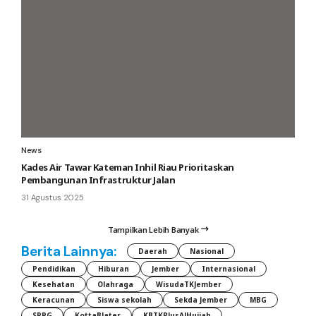
News
Kades Air Tawar Kateman Inhil Riau Prioritaskan
Pembangunan Infrastruktur Jalan
31 Agustus 2025
Tampilkan Lebih Banyak
Berita Lainnya:
Daerah
Nasional
Pendidikan
Hiburan
Jember
Internasional
Kesehatan
Olahraga
WisudaTKJember
Keracunan
Siswa sekolah
Sekda Jember
MBG
SPPG
KottaBlater
KBTKPlusAlHujjah