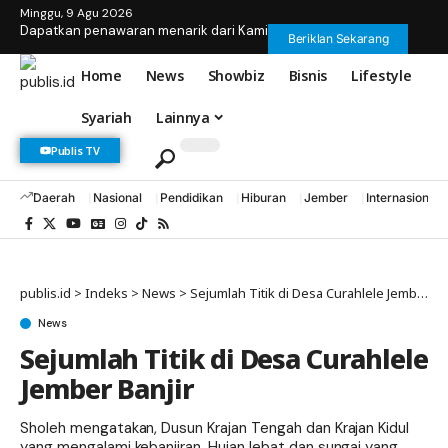
Minggu, 9 Agu 2026
Dapatkan penawaran menarik dari Kami
Beriklan Sekarang
Home
News
Showbiz
Bisnis
Lifestyle
Syariah
Lainnya
Publis TV
Daerah
Nasional
Pendidikan
Hiburan
Jember
Internasional
publis.id
>
Indeks
>
News
>
Sejumlah Titik di Desa Curahlele Jember Banjir
News
Sejumlah Titik di Desa Curahlele
Jember Banjir
Sholeh mengatakan, Dusun Krajan Tengah dan Krajan Kidul
yang mengalami kebanjiran. Hujan lebat dan sungai yang