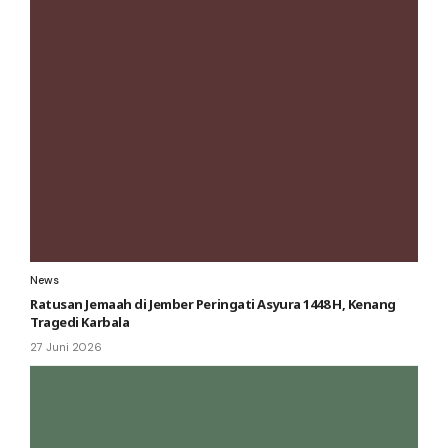
News
Ratusan Jemaah di Jember Peringati Asyura 1448 H, Kenang
Tragedi Karbala
27 Juni 2026