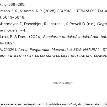
king
. 269–280.
Hamzah, Z. R., & Anma, A. R. (2025).
EDUKASI LITERASI DIGITAL
), 5643–5649.
bermeyer, Z., Daneshjou, R., Lester, J., & Powell, D. (n.d.).
Cogni
age models
. 1–4.
duktif, P., & Dan, I. (2024).
Penalaran deduktif, induktif dan b
818–16824.
 A. (2026).
Jurnal Pengabdian Masyarakat STAY NATURAL , S
NINGKATKAN KESADARAN MASYARAKAT KELURAHAN ANAWA
- Advertisement -
tara Kesehatan dan Keyakinan
Izza Malika Yusro Diniyah
Kesehatan
M