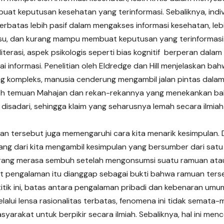
t keputusan kesehatan yang terinformasi. Sebaliknya, indivi
 terbatas lebih pasif dalam mengakses informasi kesehatan, le
lsu, dan kurang mampu membuat keputusan yang terinformasi
 literasi, aspek psikologis seperti bias kognitif berperan da
lai informasi. Penelitian oleh Eldredge dan Hill menjelaskan ba
g kompleks, manusia cenderung mengambil jalan pintas dalam be
eh temuan Mahajan dan rekan-rekannya yang menekankan bahw
 disadari, sehingga klaim yang seharusnya lemah secara ilmiah
n tersebut juga memengaruhi cara kita menarik kesimpulan. 
jarang dari kita mengambil kesimpulan yang bersumber dari sa
rang merasa sembuh setelah mengonsumsi suatu ramuan atau 
 pengalaman itu dianggap sebagai bukti bahwa ramuan terse
titik ini, batas antara pengalaman pribadi dan kebenaran umu
melalui lensa rasionalitas terbatas, fenomena ini tidak semat
syarakat untuk berpikir secara ilmiah. Sebaliknya, hal ini me