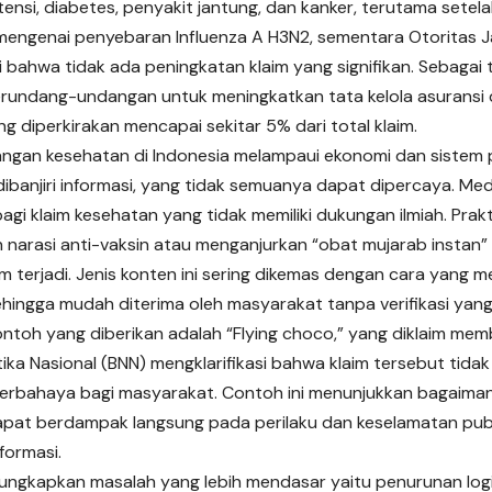
tensi, diabetes, penyakit jantung, dan kanker, terutama setelah
mengenai penyebaran Influenza A H3N2, sementara Otoritas 
i bahwa tidak ada peningkatan klaim yang signifikan. Sebagai
rundang-undangan untuk meningkatkan tata kelola asuransi 
g diperkirakan mencapai sekitar 5% dari total klaim.
ngan kesehatan di Indonesia melampaui ekonomi dan sistem pel
ibanjiri informasi, yang tidak semuanya dapat dipercaya. Medi
agi klaim kesehatan yang tidak memiliki dukungan ilmiah. Prak
narasi anti-vaksin atau menganjurkan “obat mujarab instan”
 terjadi. Jenis konten ini sering dikemas dengan cara yang 
ehingga mudah diterima oleh masyarakat tanpa verifikasi yang
ontoh yang diberikan adalah “Flying choco,” yang diklaim mem
ika Nasional (BNN) mengklarifikasi bahwa klaim tersebut tida
erbahaya bagi masyarakat. Contoh ini menunjukkan bagaiman
pat berdampak langsung pada perilaku dan keselamatan publi
formasi.
gungkapkan masalah yang lebih mendasar yaitu penurunan logi