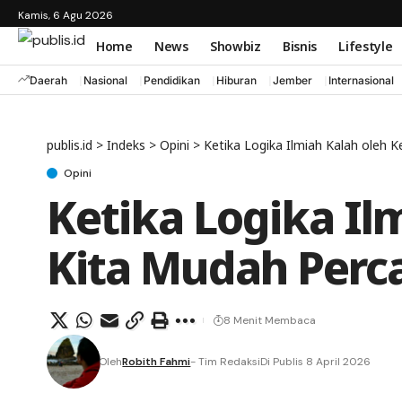
Kamis, 6 Agu 2026
Home
News
Showbiz
Bisnis
Lifestyle
Daerah
Nasional
Pendidikan
Hiburan
Jember
Internasional
publis.id
>
Indeks
>
Opini
>
Ketika Logika Ilmiah Kalah oleh 
Opini
Ketika Logika Il
Kita Mudah Perca
8 Menit Membaca
Oleh
Robith Fahmi
- Tim Redaksi
Di Publis 8 April 2026