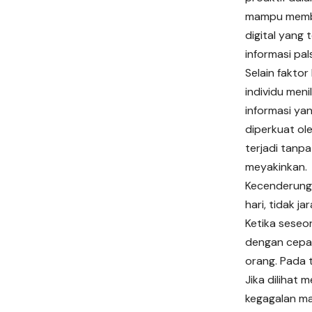
mampu membua
digital yang
informasi pa
Selain faktor
individu meni
informasi yan
diperkuat ol
terjadi tanpa
meyakinkan.
Kecenderunga
hari, tidak 
Ketika seseo
dengan cepat
orang. Pada 
Jika dilihat 
kegagalan ma