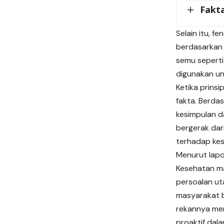
Fakt
Selain itu, f
berdasarkan 
semu seperti 
digunakan un
Ketika prins
fakta. Berda
kesimpulan da
bergerak dar
terhadap kes
Menurut lapo
Kesehatan ma
persoalan ut
masyarakat b
rekannya men
proaktif dal