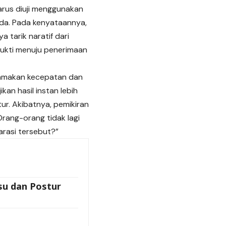
arus diuji menggunakan
ada. Pada kenyataannya,
 tarik naratif dari
 bukti menuju penerimaan
gutamakan kecepatan dan
kan hasil instan lebih
ur. Akibatnya, pemikiran
 Orang-orang tidak lagi
arasi tersebut?”
su dan Postur