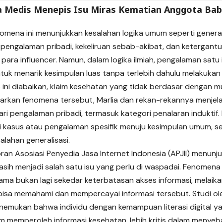
a Medis Menepis Isu Miras Kematian Anggota Bab
enomena ini menunjukkan kesalahan logika umum seperti general
pengalaman pribadi, kekeliruan sebab-akibat, dan ketergant
para influencer. Namun, dalam logika ilmiah, pengalaman satu 
tuk menarik kesimpulan luas tanpa terlebih dahulu melakukan 
ip ini diabaikan, klaim kesehatan yang tidak berdasar dengan 
sarkan fenomena tersebut, Marlia dan rekan-rekannya menje
ri pengalaman pribadi, termasuk kategori penalaran induktif. 
i kasus atau pengalaman spesifik menuju kesimpulan umum, seh
alahan generalisasi.
ran Asosiasi Penyedia Jasa Internet Indonesia (APJII) menun
sih menjadi salah satu isu yang perlu di waspadai. Fenomena
ama bukan lagi sekedar keterbatasan akses informasi, melai
isa memahami dan mempercayai informasi tersebut. Studi ol
emukan bahwa individu dengan kemampuan literasi digital yan
am memperoleh informasi kesehatan, lebih kritis dalam menyeb