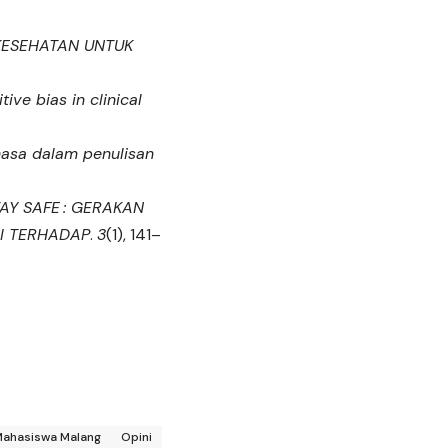
 KESEHATAN UNTUK
tive bias in clinical
ahasa dalam penulisan
TAY SAFE : GERAKAN
I TERHADAP
.
3
(1), 141–
ahasiswa Malang
Opini