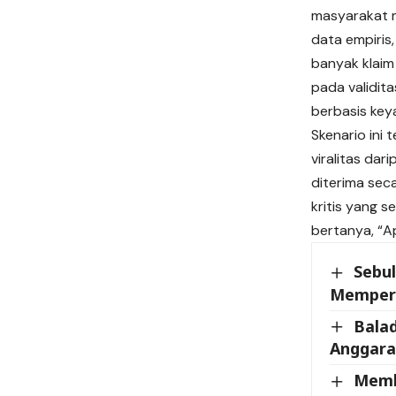
masyarakat m
data empiris
banyak klaim
pada validita
berbasis key
Skenario ini
viralitas dar
diterima seca
kritis yang s
bertanya, “A
Sebu
Memperi
Bala
Anggar
Memb