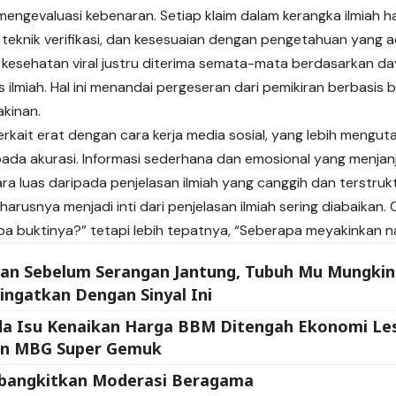
engevaluasi kebenaran. Setiap klaim dalam kerangka ilmiah h
, teknik verifikasi, dan kesesuaian dengan pengetahuan yang 
 kesehatan viral justru diterima semata-mata berdasarkan daya
s ilmiah. Hal ini menandai pergeseran dari pemikiran berbasis
akinan.
 terkait erat dengan cara kerja media sosial, yang lebih men
ipada akurasi. Informasi sederhana dan emosional yang menjanji
ra luas daripada penjelasan ilmiah yang canggih dan terstrukt
eharusnya menjadi inti dari penjelasan ilmiah sering diabaikan.
pa buktinya?” tetapi lebih tepatnya, “Seberapa meyakinkan n
lan Sebelum Serangan Jantung, Tubuh Mu Mungkin
ngatkan Dengan Sinyal Ini
da Isu Kenaikan Harga BBM Ditengah Ekonomi Le
an MBG Super Gemuk
angkitkan Moderasi Beragama