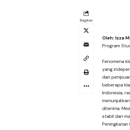
Bagikan
Oleh: Izza M
Program Studi
Fenomena kla
yang indepen
dan penipuan 
beberapa kla
Indonesia, r
menunjukkan 
diterima. Me
stabil dan ma
Peningkatan 