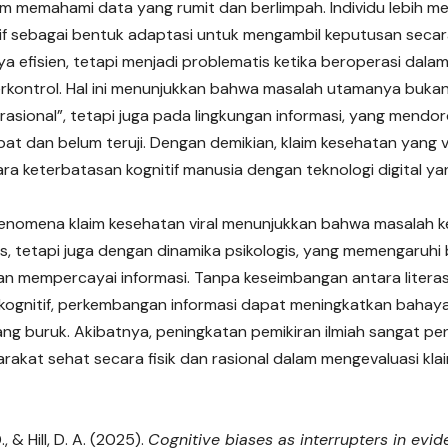
m memahami data yang rumit dan berlimpah. Individu lebih me
tif sebagai bentuk adaptasi untuk mengambil keputusan secar
a efisien, tetapi menjadi problematis ketika beroperasi dala
erkontrol. Hal ini menunjukkan bahwa masalah utamanya buk
irasional”, tetapi juga pada lingkungan informasi, yang men
at dan belum teruji. Dengan demikian, klaim kesehatan yang v
tara keterbatasan kognitif manusia dengan teknologi digital 
fenomena klaim kesehatan viral menunjukkan bahwa masalah 
is, tetapi juga dengan dinamika psikologis, yang memengaruh
 mempercayai informasi. Tanpa keseimbangan antara literas
ognitif, perkembangan informasi dapat meningkatkan bahay
ng buruk. Akibatnya, peningkatan pemikiran ilmiah sangat p
akat sehat secara fisik dan rasional dalam mengevaluasi kla
., & Hill, D. A. (2025).
Cognitive biases as interrupters in evi