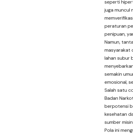
seperti hiper
juga muncul 
memverifikas
peraturan pe
penipuan, yan
Namun, tanta
masyarakat d
lahan subur b
menyebarkan 
semakin umum
emosional, s
Salah satu c
Badan Narkot
berpotensi b
kesehatan da
sumber misin
Pola ini men