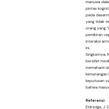
manusia dala
pintas kogni
pada dasarny
yang tidak t
orang yang “
pemikiran cep
interaksi an
ini.
Singkatnya, 
bersifat med
memahami dan
kematangan k
keputusan ya
bahwa masyar
Referensi:
Eldredge, J. D