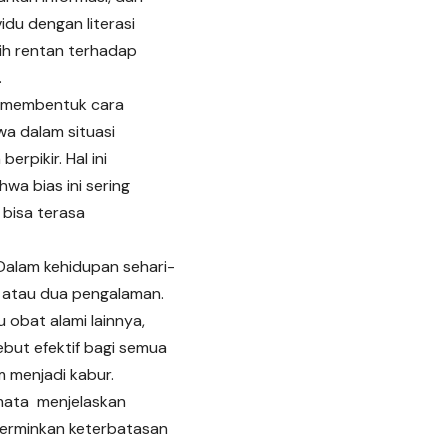
du dengan literasi
bih rentan terhadap
.
lam membentuk cara
hwa dalam situasi
rpikir. Hal ini
a bias ini sering
 bisa terasa
Dalam kehidupan sehari-
tu atau dua pengalaman.
obat alami lainnya,
but efektif bagi semua
m menjadi kabur.
a-mata menjelaskan
ncerminkan keterbatasan