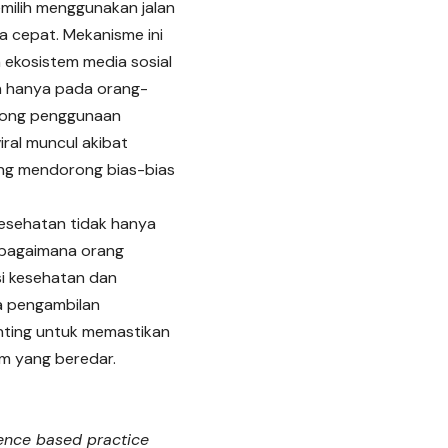
milih menggunakan jalan
a cepat. Mekanisme ini
m ekosistem media sosial
an hanya pada orang-
dorong penggunaan
iral muncul akibat
yang mendorong bias-bias
kesehatan tidak hanya
i bagaimana orang
i kesehatan dan
a pengambilan
enting untuk memastikan
im yang beredar.
dence based practice