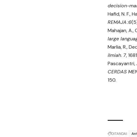
decision-ma
Hafid, N. F., 
REMAJA :
6
(5
Mahajan, A., O
large langu
Marlia, R., De
ilmiah
.
7
, 16
Pascayantri,
CERDAS ME
150.
DITANDAI:
An