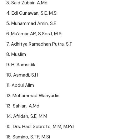
Said Zubair, A.Md
Edi Gunawan, S.E, M.Si
Muhammad Amin, S.E
Mu’amar AR, S.Sos.I, M.Si
Adhitya Ramadhan Putra, S.T
Muslim
H. Samsidik
Asmadi, S.H
Abdul Alim
Mohammad Wahyudin
Sahlan, A.Md
Afridah, S.E, M.M
Drs. Hadi Sobroto, M.M, M.Pd
Samino, S.TP, M.Si