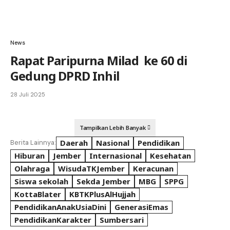
News
Rapat Paripurna Milad ke 60 di
Gedung DPRD Inhil
28 Juli 2025
Tampilkan Lebih Banyak
Daerah
Nasional
Pendidikan
Berita Lainnya:
Hiburan
Jember
Internasional
Kesehatan
Olahraga
WisudaTKJember
Keracunan
Siswa sekolah
Sekda Jember
MBG
SPPG
KottaBlater
KBTKPlusAlHujjah
PendidikanAnakUsiaDini
GenerasiEmas
PendidikanKarakter
Sumbersari