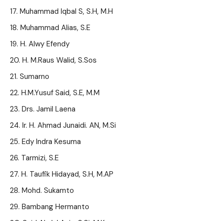
Muhammad Iqbal S, S.H, M.H
Muhammad Alias, S.E
H. Alwy Efendy
H. M.Raus Walid, S.Sos
Sumarno
H.M.Yusuf Said, S.E, M.M
Drs. Jamil Laena
Ir. H. Ahmad Junaidi. AN, M.Si
Edy Indra Kesuma
Tarmizi, S.E
H. Taufik Hidayad, S.H, M.AP
Mohd. Sukamto
Bambang Hermanto