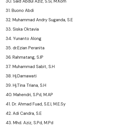
Said Abdul Aziz, S.Si, M.Kom
Buono Abdi
Muhammad Andry Suganda, S.E
Siska Oktavia
Yunanto Along
dr.Ezian Peranita
Rahmatang, S.IP
Muhammad Sabit, S.H
Hj.Darnawati
Hj.Tina Triana, S.H
Mahendri, S.Pd, M.AP
Dr. Ahmad Fuad, S.E.I, M.E.Sy
Adi Candra, S.E
Mhd. Aziz, S.Pd, M.Pd