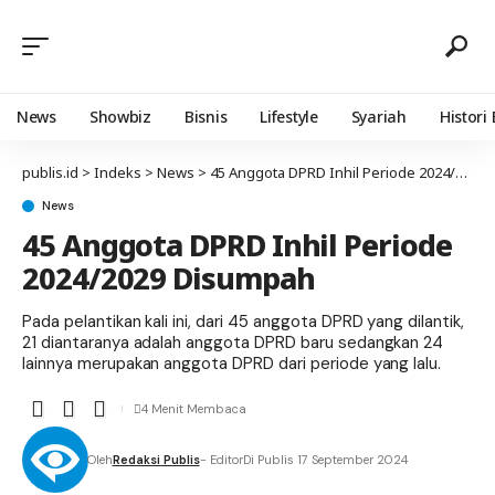
News
Showbiz
Bisnis
Lifestyle
Syariah
Histori
publis.id
>
Indeks
>
News
>
45 Anggota DPRD Inhil Periode 2024/2029 Disumpah
News
45 Anggota DPRD Inhil Periode
2024/2029 Disumpah
Pada pelantikan kali ini, dari 45 anggota DPRD yang dilantik,
21 diantaranya adalah anggota DPRD baru sedangkan 24
lainnya merupakan anggota DPRD dari periode yang lalu.
4 Menit Membaca
Oleh
Redaksi Publis
- Editor
Di Publis 17 September 2024