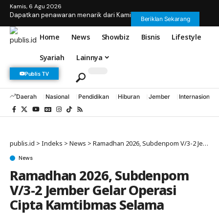
Kamis, 6 Agu 2026
Dapatkan penawaran menarik dari Kami
Beriklan Sekarang
Home
News
Showbiz
Bisnis
Lifestyle
Syariah
Lainnya
Publis TV
Daerah
Nasional
Pendidikan
Hiburan
Jember
Internasional
publis.id
>
Indeks
>
News
>
Ramadhan 2026, Subdenpom V/3-2 Jember Gelar Operasi Cipta Kamtibmas Selama
News
Ramadhan 2026, Subdenpom
V/3-2 Jember Gelar Operasi
Cipta Kamtibmas Selama