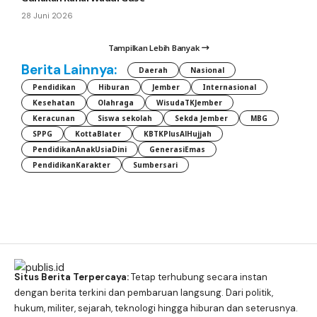
28 Juni 2026
Tampilkan Lebih Banyak
Berita Lainnya:
Daerah
Nasional
Pendidikan
Hiburan
Jember
Internasional
Kesehatan
Olahraga
WisudaTKJember
Keracunan
Siswa sekolah
Sekda Jember
MBG
SPPG
KottaBlater
KBTKPlusAlHujjah
PendidikanAnakUsiaDini
GenerasiEmas
PendidikanKarakter
Sumbersari
Situs Berita Terpercaya:
Tetap terhubung secara instan
dengan berita terkini dan pembaruan langsung. Dari politik,
hukum, militer, sejarah, teknologi hingga hiburan dan seterusnya.