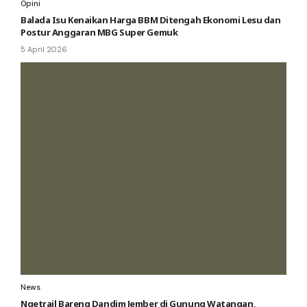
Opini
Balada Isu Kenaikan Harga BBM Ditengah Ekonomi Lesu dan
Postur Anggaran MBG Super Gemuk
5 April 2026
News
Ngetrail Bareng Dandim Jember di Gunung Watangan,