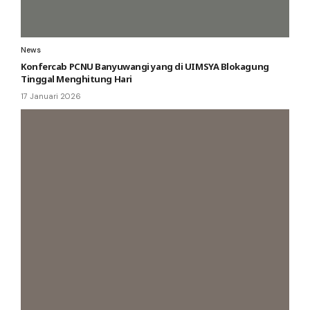
News
Konfercab PCNU Banyuwangi yang di UIMSYA Blokagung
Tinggal Menghitung Hari
17 Januari 2026