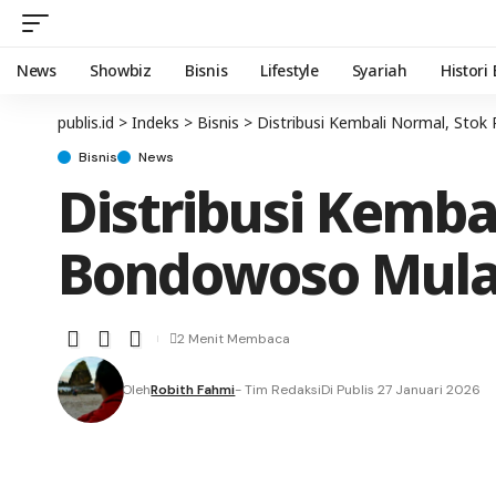
News
Showbiz
Bisnis
Lifestyle
Syariah
Histori
publis.id
>
Indeks
>
Bisnis
>
Distribusi Kembali Normal, Sto
Bisnis
News
Distribusi Kemba
Bondowoso Mula
2 Menit Membaca
Oleh
Robith Fahmi
- Tim Redaksi
Di Publis 27 Januari 2026