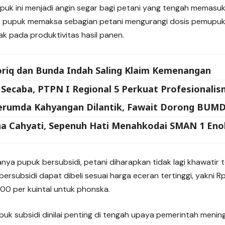
upuk ini menjadi angin segar bagi petani yang tengah memasu
 pupuk memaksa sebagian petani mengurangi dosis pemupuka
k pada produktivitas hasil panen.
oriq dan Bunda Indah Saling Klaim Kemenangan
 Secaba, PTPN I Regional 5 Perkuat Profesional
Perumda Kahyangan Dilantik, Fawait Dorong BUMD
na Cahyati, Sepenuh Hati Menahkodai SMAN 1 Enok
nya pupuk bersubsidi, petani diharapkan tidak lagi khawatir
ersubsidi dapat dibeli sesuai harga eceran tertinggi, yakni R
00 per kuintal untuk phonska.
upuk subsidi dinilai penting di tengah upaya pemerintah meni