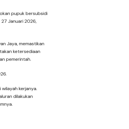
sokan pupuk bersubsidi
 27 Januari 2026,
van Jaya, memastikan
atakan ketersediaan
kan pemerintah.
026.
 wilayah kerjanya.
aluran dilakukan
umnya.