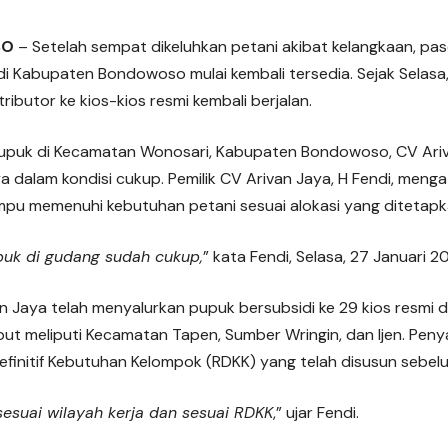
SO
– Setelah sempat dikeluhkan petani akibat kelangkaan, pa
di Kabupaten Bondowoso mulai kembali tersedia. Sejak Selasa,
tributor ke kios-kios resmi kembali berjalan.
 pupuk di Kecamatan Wonosari, Kabupaten Bondowoso, CV Ari
 dalam kondisi cukup. Pemilik CV Arivan Jaya, H Fendi, meng
ampu memenuhi kebutuhan petani sesuai alokasi yang ditetap
upuk di gudang sudah cukup,
” kata Fendi, Selasa, 27 Januari 2
n Jaya telah menyalurkan pupuk bersubsidi ke 29 kios resmi di
ebut meliputi Kecamatan Tapen, Sumber Wringin, dan Ijen. Peny
finitif Kebutuhan Kelompok (RDKK) yang telah disusun sebel
esuai wilayah kerja dan sesuai RDKK
,” ujar Fendi.