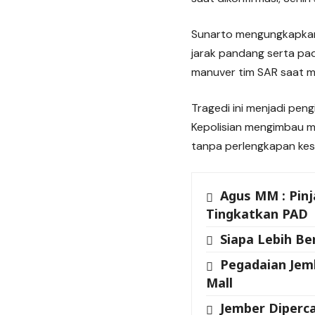
Sunarto mengungkapkan,
jarak pandang serta pad
manuver tim SAR saat me
Tragedi ini menjadi pen
Kepolisian mengimbau m
tanpa perlengkapan ke
Agus MM : Pin
Tingkatkan PAD
Siapa Lebih Be
Pegadaian Jemb
Mall
Jember Diperca