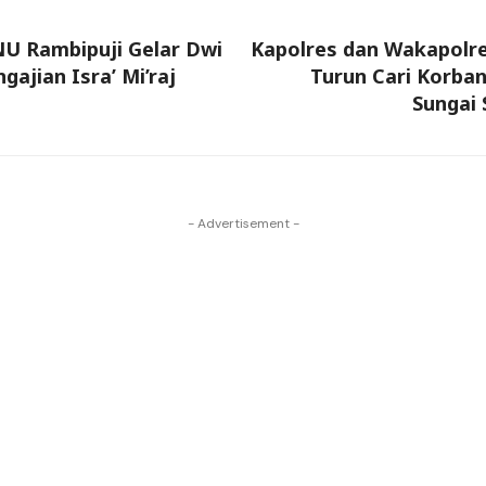
NU Rambipuji Gelar Dwi
Kapolres dan Wakapol
ajian Isra’ Mi’raj
Turun Cari Korba
Sungai
- Advertisement -