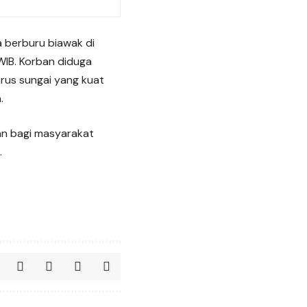
a berburu biawak di
 WIB. Korban diduga
rus sungai yang kuat
.
ran bagi masyarakat
.