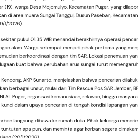
ar (19), warga Desa Mojomulyo, Kecamatan Puger, yang dilap
kan di area muara Sungai Tanggul, Dusun Paseban, Kecamata
19/1/2026).
ekitar pukul 01.35 WIB menandai berakhirnya operasi pencar
ngan alam. Warga setempat menjadi pihak pertama yang men
emudian berkoordinasi dengan tim SAR. Lokasi penemuan yang 
ugaan kuat bahwa perubahan arus sungai turut memengaruhi
r Kencong, AKP Sunarto, menjelaskan bahwa pencarian dilakuk
tkan berbagai unsur, mulai dari Tim Rescue Pos SAR Jember,
 TNI AL Puger, organisasi kemanusiaan, relawan, hingga masyaraka
 kunci dalam upaya pencarian di tengah kondisi lapangan yan
orban langsung dibawa ke rumah duka. Pihak keluarga meneri
an tuntutan apa pun, dan meminta agar korban segera dimakam
 siang (20/1/2026).