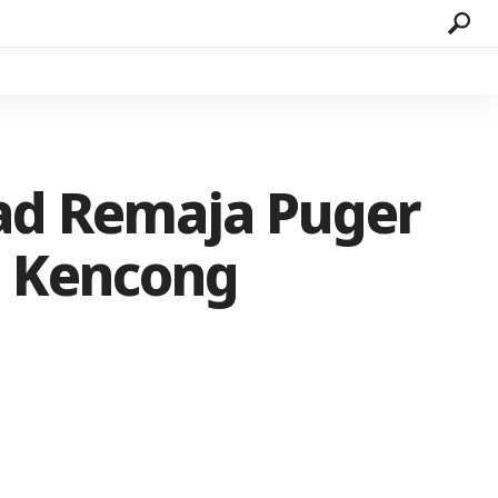
ad Remaja Puger
l Kencong