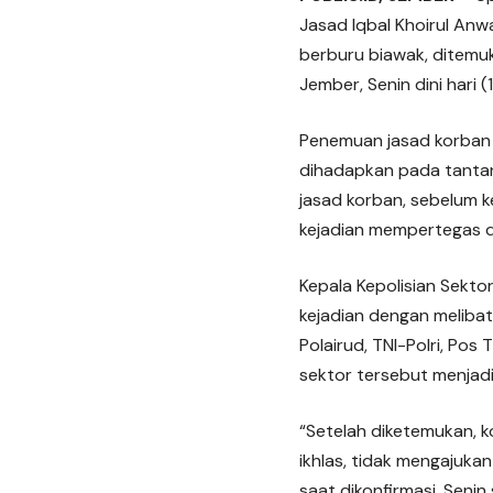
Jasad Iqbal Khoirul Anw
berburu biawak, ditemu
Jember, Senin dini hari (
Penemuan jasad korban s
dihadapkan pada tanta
jasad korban, sebelum k
kejadian mempertegas d
Kepala Kepolisian Sekto
kejadian dengan meliba
Polairud, TNI-Polri, Pos
sektor tersebut menjadi
“Setelah diketemukan, k
ikhlas, tidak mengajuk
saat dikonfirmasi, Senin