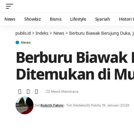
News
Showbiz
Bisnis
Lifestyle
Syariah
Histori
publis.id
>
Indeks
>
News
>
Berburu Biawak Berujung Duka, 
News
Berburu Biawak 
Ditemukan di Mu
3 Menit Membaca
Oleh
Robith Fahmi
- Tim Redaksi
Di Publis 19 Januari 2026