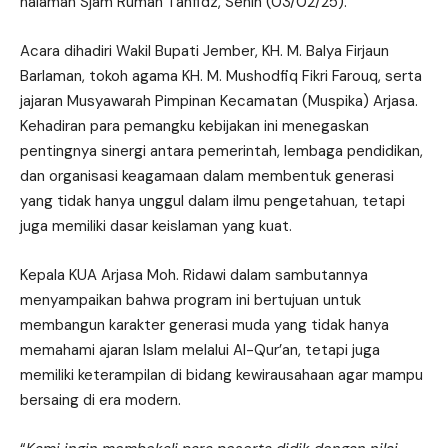
halaman Sjam Rumah Tahfidz, Senin (03/02/25).
Acara dihadiri Wakil Bupati Jember, KH. M. Balya Firjaun
Barlaman, tokoh agama KH. M. Mushodfiq Fikri Farouq, serta
jajaran Musyawarah Pimpinan Kecamatan (Muspika) Arjasa.
Kehadiran para pemangku kebijakan ini menegaskan
pentingnya sinergi antara pemerintah, lembaga pendidikan,
dan organisasi keagamaan dalam membentuk generasi
yang tidak hanya unggul dalam ilmu pengetahuan, tetapi
juga memiliki dasar keislaman yang kuat.
Kepala KUA Arjasa Moh. Ridawi dalam sambutannya
menyampaikan bahwa program ini bertujuan untuk
membangun karakter generasi muda yang tidak hanya
memahami ajaran Islam melalui Al-Qur’an, tetapi juga
memiliki keterampilan di bidang kewirausahaan agar mampu
bersaing di era modern.