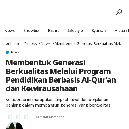
News
Showbiz
Bisnis
Lifestyle
Syariah
Histori
publis.id
>
Indeks
>
News
>
Membentuk Generasi Berkualitas Melalui Program Pendidikan Berbasis Al-Qur’an dan Kewirausahaan
News
Membentuk Generasi
Berkualitas Melalui Program
Pendidikan Berbasis Al-Qur’an
dan Kewirausahaan
Kolaborasi ini merupakan langkah awal dari perjalanan
panjang dalam membangun generasi yang berkualitas.
3 Menit Membaca