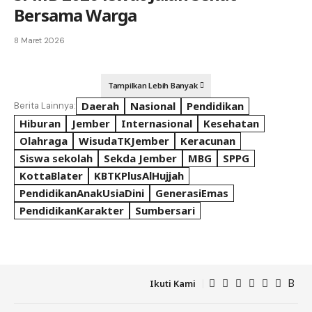
Bersama Warga
8 Maret 2026
Tampilkan Lebih Banyak
Daerah
Nasional
Pendidikan
Berita Lainnya:
Hiburan
Jember
Internasional
Kesehatan
Olahraga
WisudaTKJember
Keracunan
Siswa sekolah
Sekda Jember
MBG
SPPG
KottaBlater
KBTKPlusAlHujjah
PendidikanAnakUsiaDini
GenerasiEmas
PendidikanKarakter
Sumbersari
Ikuti Kami